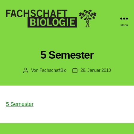
Menü
Fachschaft
Biologie
Regensburg
5 Semester
Von
FachschaftBio
28. Januar 2019
Beitragsautor
Veröffentlichungsdatum
5 Semester