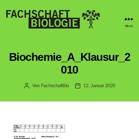
Menü
Fachschaft
Biologie
Regensburg
Biochemie_A_Klausur_2
010
Von
FachschaftBio
12. Januar 2020
Beitragsautor
Veröffentlichungsdatum