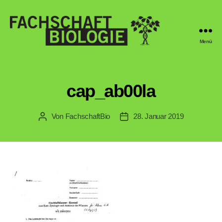
Menü
Fachschaft
Biologie
Regensburg
cap_ab00la
Von
FachschaftBio
28. Januar 2019
Beitragsautor
Veröffentlichungsdatum