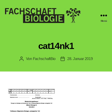
Menü
Fachschaft
Biologie
Regensburg
cat14nk1
Von
FachschaftBio
28. Januar 2019
Beitragsautor
Veröffentlichungsdatum