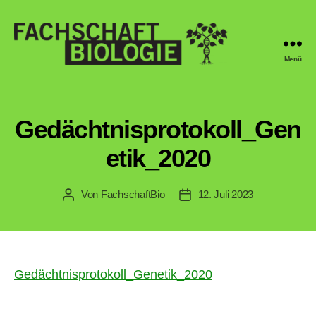
Menü
Fachschaft
Biologie
Regensburg
Gedächtnisprotokoll_Gen
etik_2020
Von
FachschaftBio
12. Juli 2023
Beitragsautor
Veröffentlichungsdatum
Gedächtnisprotokoll_Genetik_2020