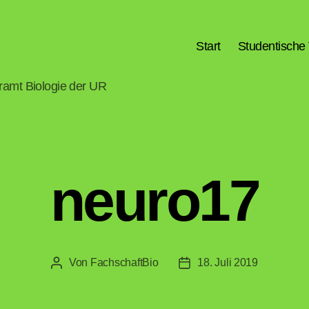
Start
Studentische 
hramt Biologie der UR
neuro17
Von
FachschaftBio
18. Juli 2019
Beitragsautor
Veröffentlichungsdatum