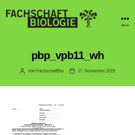
Menü
Fachschaft
Biologie
Regensburg
pbp_vpb11_wh
Von
FachschaftBio
27. November 2019
Beitragsautor
Veröffentlichungsdatum