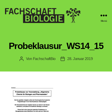
Menü
Fachschaft
Biologie
Regensburg
Probeklausur_WS14_15
Von
FachschaftBio
28. Januar 2019
Beitragsautor
Veröffentlichungsdatum